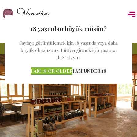
18 yaşından büyük müsün?
Sayfayı görüntülemek için 18 yaşında veya daha
ZEYTİNYAĞI
büyük olmalısınız. Lütfen girmek için yaşınızı
doğrulayın.
HOME
ÜRÜNLER
ZEYTİNYAĞI
I AM 18 OR OLDER
I AM UNDER 18